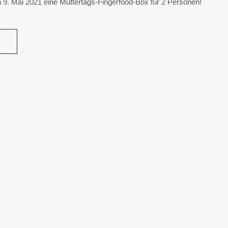
n 9. Mai 2021 eine Muttertags-Fingerfood-Box für 2 Personen!
N