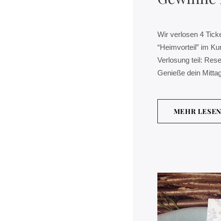
Wir verlosen 4 Tick
“Heimvorteil” im K
Verlosung teil: Res
Genieße dein Mitta
MEHR LESE