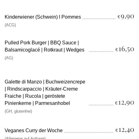
9,90
Kinderwiener (Schwein) I Pommes
€
(ACG)
Pulled Pork Burger | BBQ Sauce |
16,50
Balsamicoglacé | Rotkraut | Wedges
€
(AG)
Galette di Manzo | Buchweizencrepe
| Rindscarpaccio | Kräuter-Creme
Fraiche | Rucola | geröstete
12,90
Pinienkerne | Parmesanhobel
€
(GH, glutenfrei)
12,40
Veganes Curry der Woche
€
(Allergene auf Anfrage)