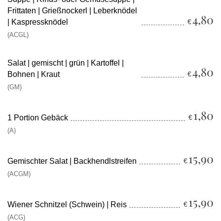
Frittaten | Grießnockerl | Leberknödel
4,80
| Kaspressknödel
€
(ACGL)
Salat | gemischt | grün | Kartoffel |
4,80
Bohnen | Kraut
€
(GM)
1,80
1 Portion Gebäck
€
(A)
15,90
Gemischter Salat | Backhendlstreifen
€
(ACGM)
15,90
Wiener Schnitzel (Schwein) | Reis
€
(ACG)