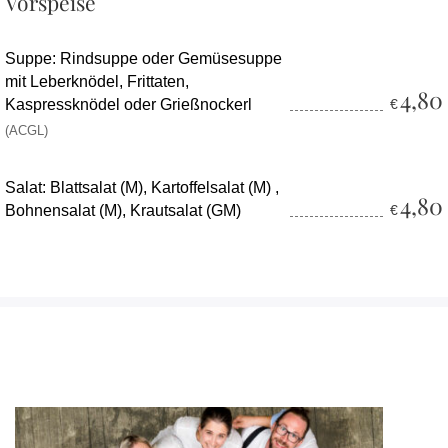
Vorspeise
Suppe: Rindsuppe oder Gemüsesuppe
mit Leberknödel, Frittaten,
4,80
Kaspressknödel oder Grießnockerl
€
(ACGL)
Salat: Blattsalat (M), Kartoffelsalat (M) ,
4,80
Bohnensalat (M), Krautsalat (GM)
€