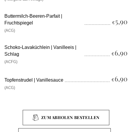
Buttermilch-Beeren-Parfait |
5,90
Fruchtspiegel
€
(ACG)
Schoko-Lavaküchlein | Vanilleeis |
6,90
Schlag
€
(ACFG)
6,90
Topfenstrudel | Vanillesauce
€
(ACG)
ZUM ABHOLEN BESTELLEN