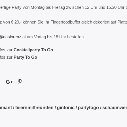
-fertige Party von Montag bis Freitag zwischen 12 Uhr und 15.30 Uhr 
 von € 20,- können Sie Ihr Fingerfoodbuffet gleich dekoriert auf Platt
e@daslorenz.at
am Vortag bis 18 Uhr bestellen.
nfos zur
Cocktailparty To Go
nfos zur
Party To Go
emant
/
feiernmitfreunden
/
gintonic
/
partytogo
/
schaumwei