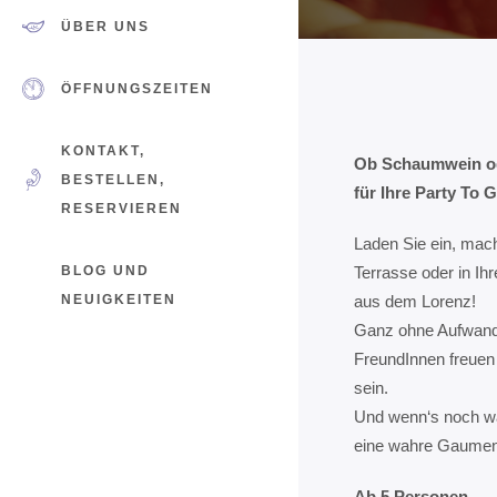
ÜBER UNS
ÖFFNUNGSZEITEN
KONTAKT,
Ob Schaumwein ode
BESTELLEN,
für Ihre Party To 
RESERVIEREN
Laden Sie ein, mach
BLOG UND
Terrasse oder in Ih
NEUIGKEITEN
aus dem Lorenz!
Ganz ohne Aufwand 
FreundInnen freuen 
sein.
Und wenn‘s noch wa
eine wahre Gaumen
Ab 5 Personen