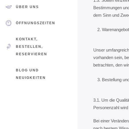
1.3. Sollten einze
ÜBER UNS
Bestimmungen und d
dem Sinn und Zwe
ÖFFNUNGSZEITEN
Warenangebot
KONTAKT,
BESTELLEN,
Unser umfangreiche
RESERVIEREN
vorhanden sein, be
betrachten, den wi
BLOG UND
NEUIGKEITEN
Bestellung und
3.1. Um die Qualit
Personenzahl wird 
Bei einer Veränder
nach bestem Wisse