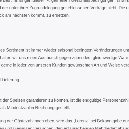
lne Bestimmungen dieser "Allgemeinen Geschäftsbedingungen" unwirksa
er unter ihrer Zugrundelegung geschlossenen Verträge nicht. Die u
ck am nächsten kommt, zu ersetzen.
s Sortiment ist immer wieder saisonal bedingten Veränderungen unter
halten wir uns einen Austausch gegen zumindest gleichwertige Ware v
r gerne in jeder von unseren Kunden gewünschten Art und Weise ver
 Lieferung
ät der Speisen garantieren zu können, ist die endgültige Personenzah
als Mindestzahl in Rechnung gestellt.
ung der Gästezahl nach oben, wird das „Lorenz“ bei Bekanntgabe dur
n und Gewissen versuchen, den entsprechenden Mehrbedarf abzudec